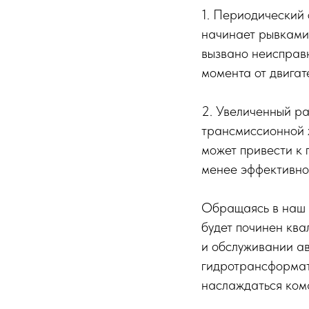
1. Периодический 
начинает рывками 
вызвано неисправ
момента от двигат
2. Увеличенный р
трансмиссионной 
может привести к 
менее эффективно
Обращаясь в наш а
будет починен кв
и обслуживании а
гидротрансформат
наслаждаться ком